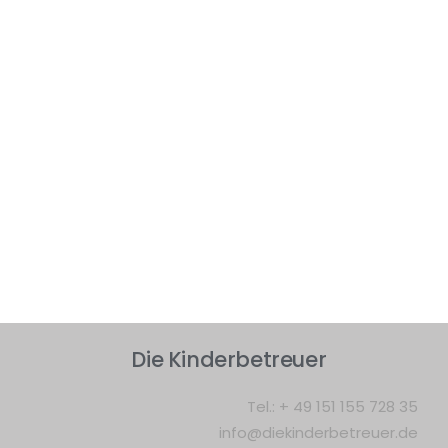
36
Awards
Die Kinderbetreuer
Tel.:
+ 49 151 155 728 35
info@diekinderbetreuer.de