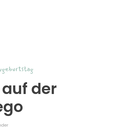
vgeburtstag
auf der
ego
nder