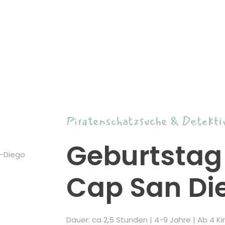
Piratenschatzsuche & Detekti
Geburtstag 
Cap San Di
Dauer: ca 2,5 Stunden | 4-9 Jahre | Ab 4 Ki