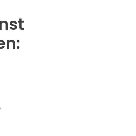
nst
en:
e