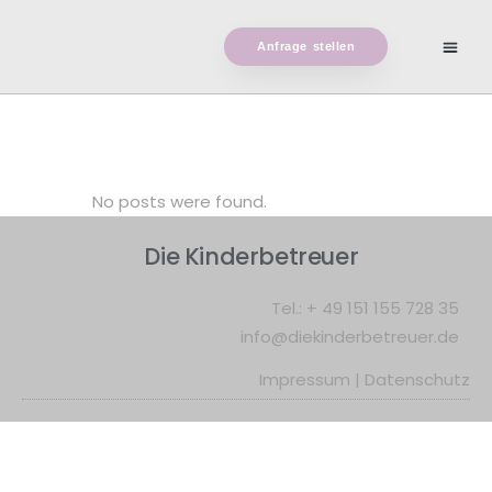
Anfrage stellen
Archive
No posts were found.
Die Kinderbetreuer
Tel.:
+ 49 151 155 728 35
info@diekinderbetreuer.de
Impressum
|
Datenschutz